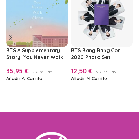
BTS A Supplementary
BTS Bang Bang Con
B
Story: You Never Walk
2020 Photo Set
2
Alone Graphic Lyrics
12,50
€
35,95
€
Volume 1
I.V.A incluido
I.V.A incluido
Añadir Al Carrito
A
Añadir Al Carrito