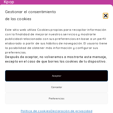
Kpop
Maquillaje
Gestionar el consentimiento
de las cookies
Videojuegos
Novedades
Este sitio web utiliza Cookies propias para recopilar información
con la finalidad de mejorar nuestros servicios y mostrarle
Promociones
publicidad relacionada con sus preferencias en base a un perfil
elaborado a partir de sus hábitos de navegación. El usuario tiene
la posibilidad de obtener más información y configurar sus
¿Necesitas ayuda?
preferencias.
Después de aceptar, no volveremos a mostrarte este mensaje,
excepto en el caso de que borres las cookies de tu dispositivo.
Contacto
Aceptar
Mapa web
Accesibilidad
Cancelar
Política de Privacidad
Preferencias
Aviso Legal
Política de cookies
Declaración de privacidad
Política de cookies