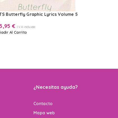
TS Butterfly Graphic Lyrics Volume 5
BTS Hous
3
5,95
€
I.V.A incluido
35,95
adir Al Carrito
Añadir Al 
¿Necesitas ayuda?
Contacto
Mapa web