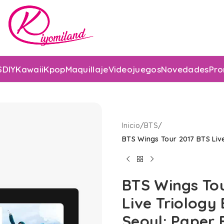
S
DIY
Kawaii
Kpop
Maquillaje
Videojuegos
Novedades
Pro
Inicio
/
BTS
/
BTS Wings Tour 2017 BTS Live
BTS Wings To
Live Triology E
Seoul: Paper 