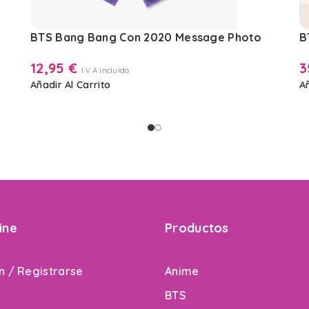
BTS Bang Bang Con 2020 Message Photo
B
12,95
€
3
I.V.A incluido
Añadir Al Carrito
Añ
ine
Productos
ón / Registrarse
Anime
BTS