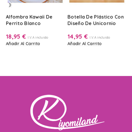
Alfombra Kawaii De
Botella De Plástico Con
L
Perrito Blanco
Diseño De Unicornio
P
V
18,95
€
14,95
€
I.V.A incluido
I.V.A incluido
Añadir Al Carrito
Añadir Al Carrito
A