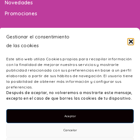
Novedades
Promociones
¿Necesitas ayuda?
Gestionar el consentimiento
de las cookies
Contacto
Este sitio web utiliza Cookies propias para recopilar información
Mapa web
con la finalidad de mejorar nuestros servicios y mostrarle
publicidad relacionada con sus preferencias en base a un perfil
Accesibilidad
elaborado a partir de sus hábitos de navegación. El usuario tiene
la posibilidad de obtener más información y configurar sus
Política de Privacidad
preferencias.
Después de aceptar, no volveremos a mostrarte este mensaje,
Aviso Legal
excepto en el caso de que borres las cookies de tu dispositivo.
Política de cookies
Aceptar
Cancelar