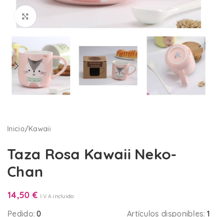
Clic para ampliar
Inicio
/
Kawaii
Taza Rosa Kawaii Neko-
Chan
14,50
€
I.V.A incluido
Pedido:
0
Artículos disponibles:
1