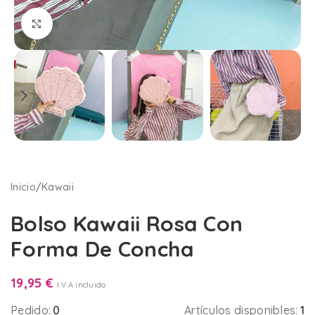
Clic para ampliar
Inicio
/
Kawaii
Bolso Kawaii Rosa Con
Forma De Concha
19,95
€
I.V.A incluido
Pedido:
0
Artículos disponibles:
1