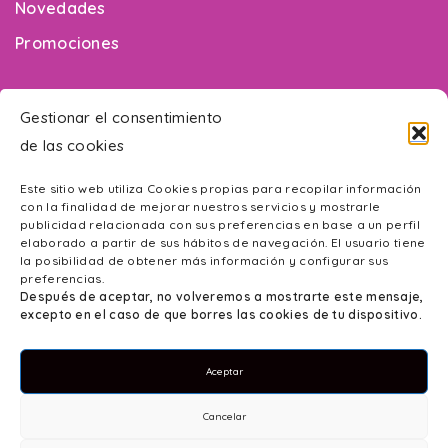
Novedades
Promociones
¿Necesitas ayuda?
Gestionar el consentimiento
de las cookies
Contacto
Este sitio web utiliza Cookies propias para recopilar información
Mapa web
con la finalidad de mejorar nuestros servicios y mostrarle
publicidad relacionada con sus preferencias en base a un perfil
Accesibilidad
elaborado a partir de sus hábitos de navegación. El usuario tiene
la posibilidad de obtener más información y configurar sus
Política de Privacidad
preferencias.
Después de aceptar, no volveremos a mostrarte este mensaje,
Aviso Legal
excepto en el caso de que borres las cookies de tu dispositivo.
Política de cookies
Aceptar
Cancelar