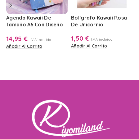
Agenda Kawaii De
Bolígrafo Kawaii Rosa
L
Tamaño A6 Con Diseño
De Unicornio
P
De Unicornio
V
1,50
€
14,95
€
I.V.A incluido
I.V.A incluido
Añadir Al Carrito
Añadir Al Carrito
A