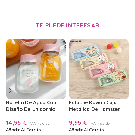
TE PUEDE INTERESAR
Botella De Agua Con
Estuche Kawaii Caja
P
Diseño De Unicornio
Metálica De Hamster
C
B
14,95
€
9,95
€
I.V.A incluido
I.V.A incluido
Añadir Al Carrito
Añadir Al Carrito
A