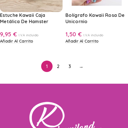
Estuche Kawaii Caja
Bolígrafo Kawaii Rosa De
Metálica De Hamster
Unicornio
9,95
€
1,50
€
I.V.A incluido
I.V.A incluido
Añadir Al Carrito
Añadir Al Carrito
1
2
3
→