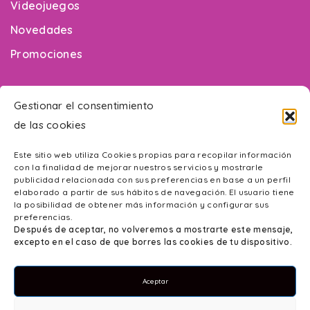
Videojuegos
Novedades
Promociones
¿Necesitas ayuda?
Gestionar el consentimiento
de las cookies
Contacto
Este sitio web utiliza Cookies propias para recopilar información
Mapa web
con la finalidad de mejorar nuestros servicios y mostrarle
publicidad relacionada con sus preferencias en base a un perfil
Accesibilidad
elaborado a partir de sus hábitos de navegación. El usuario tiene
la posibilidad de obtener más información y configurar sus
Política de Privacidad
preferencias.
Después de aceptar, no volveremos a mostrarte este mensaje,
Aviso Legal
excepto en el caso de que borres las cookies de tu dispositivo.
Política de cookies
Aceptar