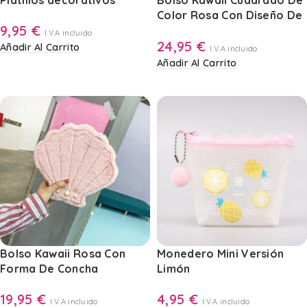
Platillos decorativos
Bolso Kawaii Cuadrado De
Color Rosa Con Diseño De
9,95
€
Luna
I.V.A incluido
24,95
€
Añadir Al Carrito
I.V.A incluido
Añadir Al Carrito
Bolso Kawaii Rosa Con
Monedero Mini Versión
Forma De Concha
Limón
19,95
€
4,95
€
I.V.A incluido
I.V.A incluido